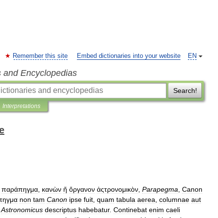
Remember this site
Embed dictionaries into your website
EN
s and Encyclopedias
Search!
Interpretations
e
,
παράπηγμα
,
κανὼν
ἤ
ὄργανον
ἀςτρονομικὸν
,
Parapegma
,
Canon
πηγμα
non
tam
Canon
ipse
fuit
,
quam
tabula
aerea
,
columnae
aut
Astronomicus
descriptus
habebatur
.
Continebat
enim
caeli