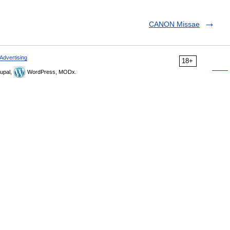
CANON Missae
Advertising
18+
upal,
WordPress, MODx.