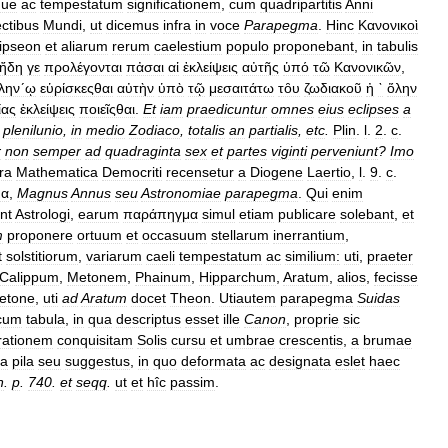
que
ac
tempestatum
significationem
,
cum
quadripartitis
Anni
ectibus
Mundi
,
ut
dicemus
infra
in
voce
Parapegma
.
Hinc
Κανονικοὶ
lipseon
et
aliarum
rerum
caelestium
populo
proponebant
,
in
tabulis
ἤδη
γε
προλέγονται
πἀσαι
αἱ
ἐκλείψεις
αὐτῆς
ὑπό
τῶ
Κανονικῶν
,
λην´ῳ
εὑρίσκεςθαι
αὐτὴν
ὑπὸ
τῷ
μεσαιτάτω
τȏυ
ζωδιακοῦ
ἠ
`
ὅλην
ίας
ἐκλείψεις
ποιεῖςθαι
.
Et
iam
praedicuntur
omnes
eius
eclipses
a
plenilunio
,
in
medio
Zodiaco
,
totalis
an
partialis
,
etc
.
Plin
.
l
.
2
.
c
.
r
non
semper
ad
quadraginta
sex
et
partes
viginti
perveniunt
?
Imo
ra
Mathematica
Democriti
recensetur
a
Diogene
Laertio
,
l
.
9
.
c
.
μα
,
Magnus
Annus
seu
Astronomiae
parapegma
.
Qui
enim
nt
Astrologi
,
earum
παράπηγμα
simul
etiam
publicare
solebant
,
et
m
proponere
ortuum
et
occasuum
stellarum
inerrantium
,
t
solstitiorum
,
variarum
caeli
tempestatum
ac
similium:
uti
,
praeter
Calippum
,
Metonem
,
Phainum
,
Hipparchum
,
Aratum
,
alios
,
fecisse
etone
,
uti
ad
Aratum
docet
Theon
.
Utiautem
parapegma
Suidas
cum
tabula
,
in
qua
descriptus
esset
ille
Canon
,
proprie
sic
rationem
conquisitam
Solis
cursu
et
umbrae
crescentis
,
a
brumae
ta
pila
seu
suggestus
,
in
quo
deformata
ac
designata
eslet
haec
n
.
p
.
740
.
et
seqq
.
ut
et
hîc
passim
.