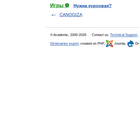
Игры ⚽
Нужна курсовая?
CANOGIZA
© Academic, 2000-2026
Contact us:
Technical Support
,
Dictionaries export
, created on PHP,
Joomla,
Dr