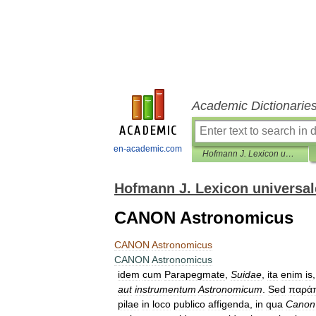
Academic Dictionarie
en-academic.com
Hofmann J. Lexicon universale
Hofmann J. Lexicon universal
CANON Astronomicus
CANON
Astronomicus
CANON
Astronomicus
idem
cum
Parapegmate
,
Suidae
,
ita
enim
is
aut
instrumentum
Astronomicum
.
Sed
παρά
pilae
in
loco
publico
affigenda
,
in
qua
Canon