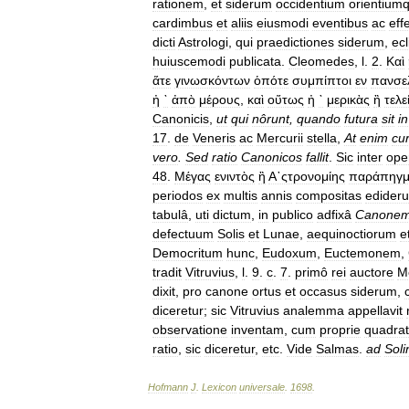
rationem
,
et
siderum
occidentium
orientium
cardimbus
et
aliis
eiusmodi
eventibus
ac
eff
dicti
Astrologi
,
qui
praedictiones
siderum
,
ec
huiuscemodi
publicata
.
Cleomedes
,
l
.
2
.
Καὶ
ἅτε
γινωσκόντων
ὁπότε
συμπίπτοι
εν
πανσε
ἠ
`
ἀπὸ
μέρους
,
καὶ
οὕτως
ἠ
`
μερικὰς
ἢ
τελε
Canonicis
,
ut
qui
nôrunt
,
quando
futura
sit
in
17
.
de
Veneris
ac
Mercurii
stella
,
At
enim
cu
vero
.
Sed
ratio
Canonicos
fallit
.
Sic
inter
ope
48
.
Μέγας
ενιντὸς
ἢ
Α᾿ςτρονομίης
παράπηγ
periodos
ex
multis
annis
compositas
edideru
tabulâ
,
uti
dictum
,
in
publico
adfixâ
Canone
defectuum
Solis
et
Lunae
,
aequinoctiorum
e
Democritum
hunc
,
Eudoxum
,
Euctemonem
,
tradit
Vitruvius
,
l
.
9
.
c
.
7
.
primô
rei
auctore
M
dixit
,
pro
canone
ortus
et
occasus
siderum
,
diceretur
;
sic
Vitruvius
analemma
appellavit
observatione
inventam
,
cum
proprie
quadra
ratio
,
sic
diceretur
,
etc
.
Vide
Salmas
.
ad
Soli
Hofmann
J
.
Lexicon
universale
.
1698
.